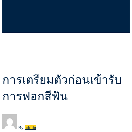
การเต
การเตรียมตัวก่อนเข้ารับ
รี
การฟอกสีฟัน
ยม
ตัว
By
admin