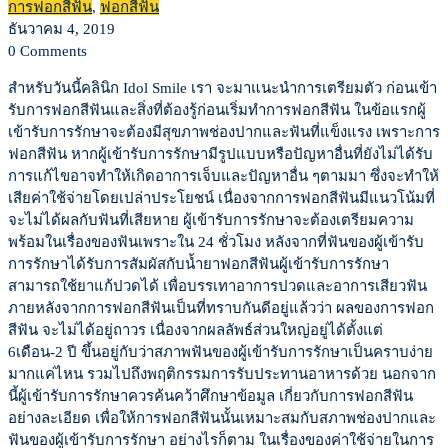
ก่อน
การฟอกสีฟัน
,
ฟอกสีฟัน
ธันวาคม 4, 2019
เข้า
0 Comments
สำหรับวันนี้คลินิก Idol Smile เรา จะมาแนะนำการเตรียมตัว ก่อนเข้า
รับ
รับการฟอกสีฟันและสิ่งที่ต้องรู้ก่อนเริ่มทำการฟอกสีฟัน ในข้อแรกผู้
เข้ารับการรักษาจะต้องมีสุขภาพช่องปากและฟันที่แข็งแรง เพราะการ
การ
ฟอกสีฟัน หากผู้เข้ารับการรักษามีรูปแบบหรือปัญหาอื่นที่ยังไม่ได้รับ
การแก้ไขอาจทำให้เกิดอาการเจ็บและปัญหาอื่น ๆตามมา ซึ่งจะทำให้
ฟอก
เสียค่าใช้จ่ายโดยเปล่าประโยชน์ เนื่องจากการฟอกสีฟันมีแนวโน้มที่
จะไม่ได้ผลกับฟันที่เสียหาย ผู้เข้ารับการรักษาจะต้องเตรียมความ
สี
พร้อมในเรื่องของฟันเพราะใน 24 ชั่วโมง หลังจากที่ฟันของผู้เข้ารับ
การรักษาได้รับการสัมผัสกับน้ำยาฟอกสีฟันผู้เข้ารับการรักษา
สามารถใช้ยาแก้ปวดได้ เพื่อบรรเทาอาการปวดและอาการเสียวฟัน
ฟัน
ภายหลังจากการฟอกสีฟันเป็นที่ทราบกันดีอยู่แล้วว่า ผลของการฟอก
สีฟัน จะไม่ได้อยู่ถาวร เนื่องจากผลลัพธ์ส่วนใหญ่อยู่ได้ตั้งแต่
6เดือน-2 ปี ขึ้นอยู่กับว่าสภาพฟันของผู้เข้ารับการรักษาเป็นคราบง่าย
มากแค่ไหน รวมไปถึงพฤติกรรมการรับประทานอาหารด้วย นอกจาก
นี้ผู้เข้ารับการรักษาควรค้นคว้าศึกษาข้อมูล เกี่ยวกับการฟอกสีฟัน
อย่างละเอียด เพื่อให้การฟอกสีฟันนั้นเหมาะสมกับสภาพช่องปากและ
ฟันของผู้เข้ารับการรักษา อย่างไรก็ตาม ในเรื่องของค่าใช้จ่ายในการ