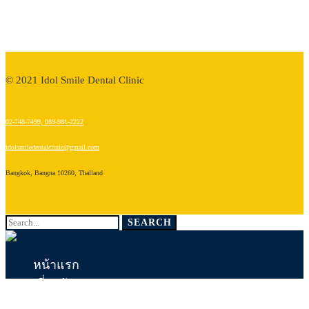
© 2021 Idol Smile Dental Clinic
02-748-7499, 089-981-2222
idolsmiledentalclinic@gmail.com
Bangkok, Bangna 10260, Thalland
Search
SEARCH
for:
หน้าแรก
เกี่ยวกับเรา
บริการทันตกรรม